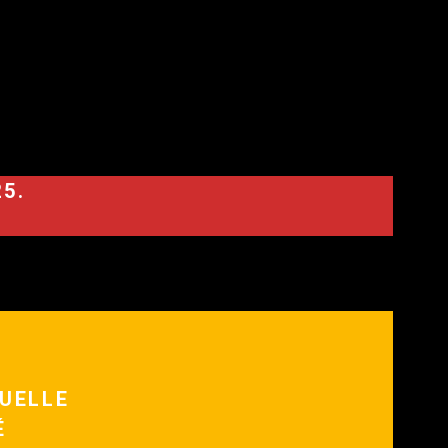
5.
UELLE
É